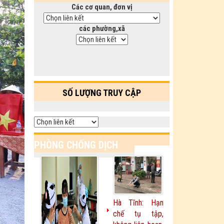
Các cơ quan, đơn vị
các phường,xã
SỐ LƯỢNG TRUY CẬP
PHÒNG CHỐNG DỊCH
Xem thêm
COVID-19
Hà Tĩnh: Hạn
chế tụ tập,