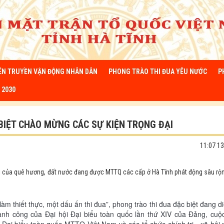
ÊN TRUYỀN VẬN ĐỘNG NHÂN DÂN
PHONG TRÀO THI ĐUA YÊU NƯỚC
P
 2030
BIỆT CHÀO MỪNG CÁC SỰ KIỆN TRỌNG ĐẠI
11:07 1
i của quê hương, đất nước đang được MTTQ các cấp ở Hà Tĩnh phát động sâu rộn
àm thiết thực, một dấu ấn thi đua”, phong trào thi đua đặc biệt đang di
ành công của Đại hội Đại biểu toàn quốc lần thứ XIV của Đảng, cuộ