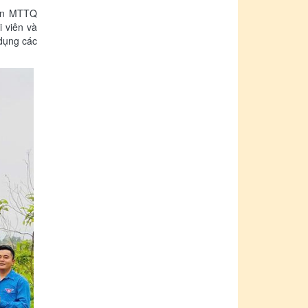
ban MTTQ
i viên và
 dụng các