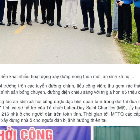
riển khai nhiều hoạt động xây dựng nông thôn mới, an sinh xã hội...
 trường trên các tuyến đường chính, tiểu công viên; thu gom rác thả
trình sân bóng chuyền, đường điện chiếu sáng với trị giá hơn 85 triệ
g tác an sinh xã hội cũng được đặc biệt quan tâm trong đợt thi đua
o” tỉnh và sự hỗ trợ của Tổ chức Latter-Day Saint Charities (Mỹ), Ủy
 216 nhà ở cho người dân trên toàn tỉnh. Thời gian tới, MTTQ các cấp
h xây dựng nhà ở cho người dân bị ảnh hưởng thiên tai.