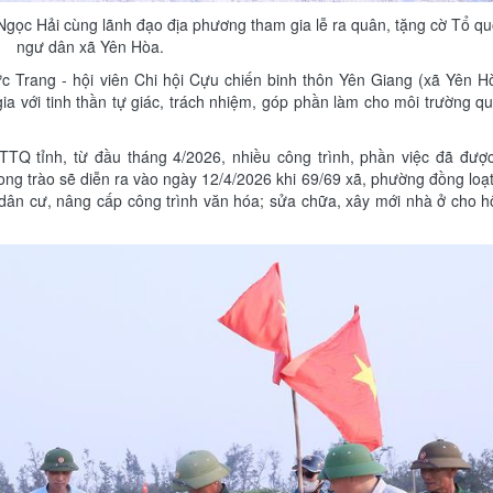
gọc Hải cùng lãnh đạo địa phương tham gia lễ ra quân, tặng cờ Tổ q
ngư dân xã Yên Hòa.
c Trang - hội viên Chi hội Cựu chiến binh thôn Yên Giang (xã Yên H
 gia với tinh thần tự giác, trách nhiệm, góp phần làm cho môi trường 
Q tỉnh, từ đầu tháng 4/2026, nhiều công trình, phần việc đã được
hong trào sẽ diễn ra vào ngày 12/4/2026 khi 69/69 xã, phường đồng loạ
u dân cư, nâng cấp công trình văn hóa; sửa chữa, xây mới nhà ở cho 