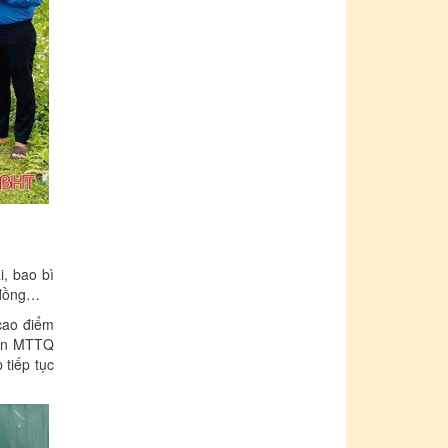
i, bao bì
u đồng…
 cao điểm
 ban MTTQ
 tiếp tục