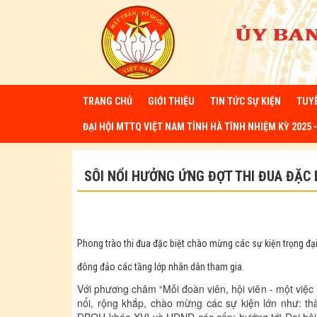
TRANG CHỦ
GIỚI THIỆU
TIN TỨC SỰ KIỆN
TUY
ĐẠI HỘI MTTQ VIỆT NAM TỈNH HÀ TĨNH NHIỆM KỲ 2025 -
SÔI NỔI HƯỞNG ỨNG ĐỢT THI ĐUA ĐẶC 
Phong trào thi đua đặc biệt chào mừng các sự kiện trọng đạ
đông đảo các tầng lớp nhân dân tham gia.
Với phương châm “Mỗi đoàn viên, hội viên - một việc l
nổi, rộng khắp, chào mừng các sự kiện lớn như: th