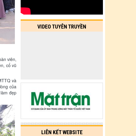
VIDEO TUYÊN TRUYỀN
oàn viên,
ên, cổ vũ
 MTTQ và
 lòng của
, làm đẹp
LIÊN KẾT WEBSITE