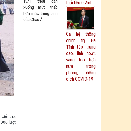
19/1 triệu dân
tuổi liều 0,2ml
xuống mức thấp
hơn mức trung bình
của Châu Á...
Cả hệ thống
chính trị Hà
Tĩnh tập trung
cao, linh hoạt,
sáng tạo hơn
nữa trong
phòng, chống
dịch COVID-19
 biển; ra
.000 lượt