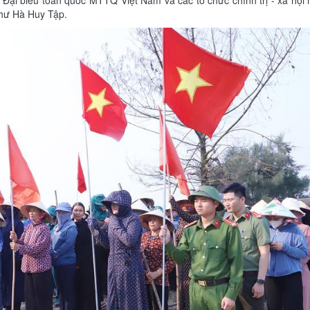
Đại biểu toàn quốc MTTQ Việt Nam và các tổ chức chính trị - xã hội 
thư Hà Huy Tập.