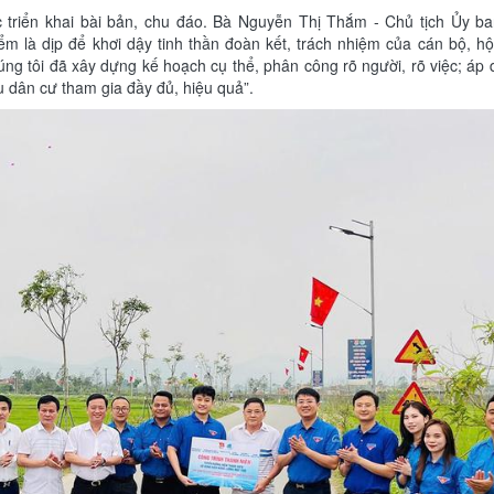
c triển khai bài bản, chu đáo. Bà Nguyễn Thị Thắm - Chủ tịch Ủy 
m là dịp để khơi dậy tinh thần đoàn kết, trách nhiệm của cán bộ, hộ
úng tôi đã xây dựng kế hoạch cụ thể, phân công rõ người, rõ việc; áp
u dân cư tham gia đầy đủ, hiệu quả”.