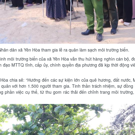
Nhân dân xã Yên Hòa tham gia lễ ra quân làm sạch môi trường biển.
ệ sinh môi trường biển của xã Yên Hòa vẫn thu hút hàng nghìn cán bộ, đ
h đạo MTTQ tỉnh, cấp ủy, chính quyền địa phương đã kịp thời động vi
Hòa chia sẻ: “Hướng đến các sự kiện lớn của quê hương, đất nước,
a quân với hơn 1.500 người tham gia. Tinh thần trách nhiệm, sự đồng
ng phần việc cụ thể, từ thu gom rác thải đến chỉnh trang môi trường