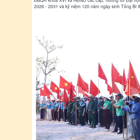
ĐBQH khóa XVI và HĐND các cấp; hướng tới Đại hội 
2026 - 2031 và kỷ niệm 120 năm ngày sinh Tổng Bí 