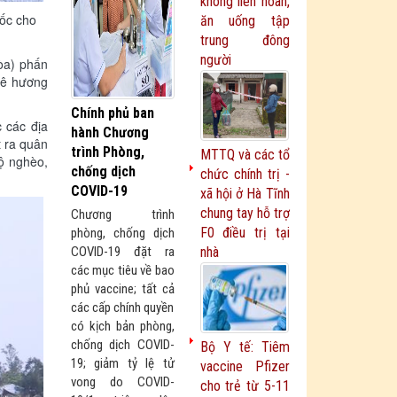
không liên hoan,
uốc cho
ăn uống tập
trung đông
người
òa) phấn
quê hương
Chính phủ ban
 các địa
hành Chương
t ra quân
trình Phòng,
MTTQ và các tổ
hộ nghèo,
chống dịch
chức chính trị -
COVID-19
xã hội ở Hà Tĩnh
chung tay hỗ trợ
Chương trình
F0 điều trị tại
phòng, chống dịch
COVID-19 đặt ra
nhà
các mục tiêu về bao
phủ vaccine; tất cả
các cấp chính quyền
có kịch bản phòng,
chống dịch COVID-
Bộ Y tế: Tiêm
19; giảm tỷ lệ tử
vaccine Pfizer
vong do COVID-
cho trẻ từ 5-11