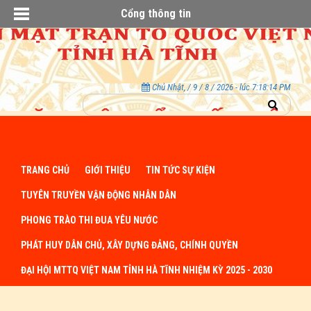
Cổng thông tin
Chủ Nhật, / 9 / 8 / 2026 - lúc 7:18:15 PM
TRANG CHỦ
GIỚI THIỆU
TIN TỨC SỰ KIỆN
TUYÊN TRUYỀN VẬN ĐỘNG NHÂN DÂN
PHONG TRÀO THI ĐUA YÊU NƯỚC
PHÁT HUY DÂN CHỦ, XÂY DỰNG ĐẢNG, CHÍNH QUYỀN
ĐẠI HỘI MTTQ VIỆT NAM TỈNH HÀ TĨNH NHIỆM KỲ 2025 - 2030