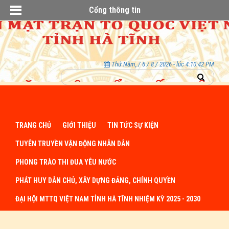
Cổng thông tin
Thứ Năm, / 6 / 8 / 2026 - lúc 4:10:43 PM
TRANG CHỦ
GIỚI THIỆU
TIN TỨC SỰ KIỆN
TUYÊN TRUYỀN VẬN ĐỘNG NHÂN DÂN
PHONG TRÀO THI ĐUA YÊU NƯỚC
PHÁT HUY DÂN CHỦ, XÂY DỰNG ĐẢNG, CHÍNH QUYỀN
ĐẠI HỘI MTTQ VIỆT NAM TỈNH HÀ TĨNH NHIỆM KỲ 2025 - 2030