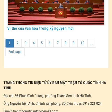
Vị thế của văn hóa trong kỷ nguyên mới
1
2
3
4
5
6
7
8
9
10
...
End page
TRANG THÔNG TIN ĐIỆN TỬ ỦY BAN MẶT TRẬN TỔ QUỐC TỈNH HÀ
TĨNH
Địa chỉ: 98 Phan Đình Phùng, phường Thành Sen, tỉnh Hà Tĩnh.
Ông Nguyễn Tiến Anh, Chánh văn phòng. Số điện thoại: 0913.221.024
Email: trangthongtin.mttq@gmail.com