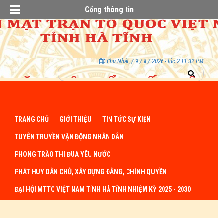
Cổng thông tin
Chủ Nhật, / 9 / 8 / 2026 - lúc 2:11:33 PM
TRANG CHỦ
GIỚI THIỆU
TIN TỨC SỰ KIỆN
TUYÊN TRUYỀN VẬN ĐỘNG NHÂN DÂN
PHONG TRÀO THI ĐUA YÊU NƯỚC
PHÁT HUY DÂN CHỦ, XÂY DỰNG ĐẢNG, CHÍNH QUYỀN
ĐẠI HỘI MTTQ VIỆT NAM TỈNH HÀ TĨNH NHIỆM KỲ 2025 - 2030