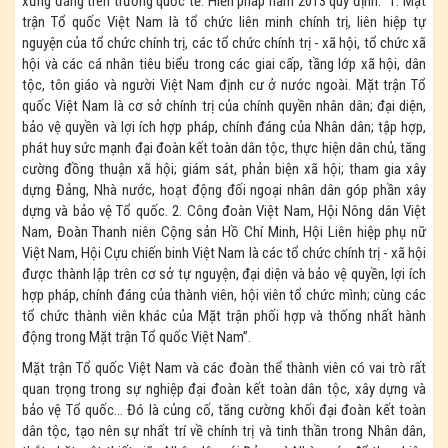
xứng đáng trên trường quốc tế. Hiến pháp năm 2013 quy định: “1. Mặt
trận Tổ quốc Việt Nam là tổ chức liên minh chính trị, liên hiệp tự
nguyện của tổ chức chính trị, các tổ chức chính trị - xã hội, tổ chức xã
hội và các cá nhân tiêu biểu trong các giai cấp, tầng lớp xã hội, dân
tộc, tôn giáo và người Việt Nam định cư ở nước ngoài. Mặt trận Tổ
quốc Việt Nam là cơ sở chính trị của chính quyền nhân dân; đại diện,
bảo vệ quyền và lợi ích hợp pháp, chính đáng của Nhân dân; tập hợp,
phát huy sức mạnh đại đoàn kết toàn dân tộc, thực hiện dân chủ, tăng
cường đồng thuận xã hội; giám sát, phản biện xã hội; tham gia xây
dựng Đảng, Nhà nước, hoạt động đối ngoại nhân dân góp phần xây
dựng và bảo vệ Tổ quốc. 2. Công đoàn Việt Nam, Hội Nông dân Việt
Nam, Đoàn Thanh niên Cộng sản Hồ Chí Minh, Hội Liên hiệp phụ nữ
Việt Nam, Hội Cựu chiến binh Việt Nam là các tổ chức chính trị - xã hội
được thành lập trên cơ sở tự nguyện, đại diện và bảo vệ quyền, lợi ích
hợp pháp, chính đáng của thành viên, hội viên tổ chức mình; cùng các
tổ chức thành viên khác của Mặt trận phối hợp và thống nhất hành
động trong Mặt trận Tổ quốc Việt Nam”.
Mặt trận Tổ quốc Việt Nam và các đoàn thể thành viên có vai trò rất
quan trọng trong sự nghiệp đại đoàn kết toàn dân tộc, xây dựng và
bảo vệ Tổ quốc... Đó là củng cố, tăng cường khối đại đoàn kết toàn
dân tộc, tạo nên sự nhất trí về chính trị và tinh thần trong Nhân dân,