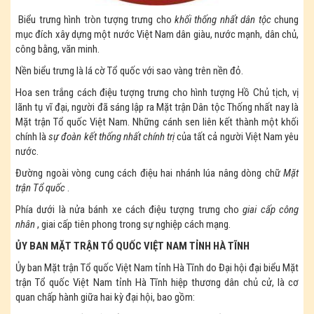
Biểu trưng hình tròn tượng trưng cho
khối thống nhất dân tộc
chung
mục đích xây dựng một nước Việt Nam dân giàu, nước mạnh, dân chủ,
công bằng, văn minh.
Nền biểu trưng là lá cờ Tổ quốc với sao vàng trên nền đỏ.
Hoa sen trắng cách điệu tượng trưng cho hình tượng Hồ Chủ tịch, vị
lãnh tụ vĩ đại, người đã sáng lập ra Mặt trận Dân tộc Thống nhất nay là
Mặt trận Tổ quốc Việt Nam. Những cánh sen liên kết thành một khối
chính là
sự đoàn kết thống nhất chính trị
của tất cả người Việt Nam yêu
nước.
Đường ngoài vòng cung cách điệu hai nhánh lúa nâng dòng chữ
Mặt
trận Tổ quốc
.
Phía dưới là nửa bánh xe cách điệu tượng trưng cho
giai cấp công
nhân
, giai cấp tiên phong trong sự nghiệp cách mạng.
ỦY BAN MẶT TRẬN TỔ QUỐC VIỆT NAM TỈNH HÀ TĨNH
Ủy ban Mặt trận Tổ quốc Việt Nam tỉnh Hà Tĩnh do Đại hội đại biểu Mặt
trận Tổ quốc Việt Nam tỉnh Hà Tĩnh hiệp thương dân chủ cử, là cơ
quan chấp hành giữa hai kỳ đại hội, bao gồm: