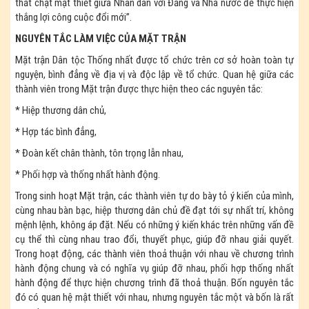
thắt chặt mật thiết giữa Nhân dân với Đảng và Nhà nước để thực hiện
thắng lợi công cuộc đổi mới”.
NGUYÊN TẮC LÀM VIỆC CỦA MẶT TRẬN
Mặt trận Dân tộc Thống nhất được tổ chức trên cơ sở hoàn toàn tự
nguyện, bình đẳng về địa vị và độc lập về tổ chức. Quan hệ giữa các
thành viên trong Mặt trận được thực hiện theo các nguyên tắc:
* Hiệp thương dân chủ,
* Hợp tác bình đẳng,
* Đoàn kết chân thành, tôn trọng lẫn nhau,
* Phối hợp và thống nhất hành động.
Trong sinh hoạt Mặt trận, các thành viên tự do bày tỏ ý kiến của mình,
cùng nhau bàn bạc, hiệp thương dân chủ đề đạt tới sự nhất trí, không
mệnh lệnh, không áp đặt. Nếu có những ý kiến khác trên những vấn đề
cụ thể thì cùng nhau trao đổi, thuyết phục, giúp đỡ nhau giải quyết.
Trong hoạt động, các thành viên thoả thuận với nhau về chương trình
hành động chung và có nghĩa vụ giúp đỡ nhau, phối hợp thống nhất
hành động để thực hiện chương trình đã thoả thuận. Bốn nguyên tắc
đó có quan hệ mật thiết với nhau, nhưng nguyên tắc một và bốn là rất