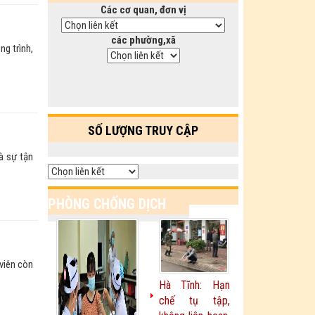
Các cơ quan, đơn vị
các phường,xã
ng trình,
SỐ LƯỢNG TRUY CẬP
à sự tận
PHÒNG CHỐNG DỊCH
Xem thêm
COVID-19
viên còn
Hà Tĩnh: Hạn
chế tụ tập,