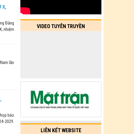
 X,
ơng Đảng
VIDEO TUYÊN TRUYỀN
X, nhiệm
 Nam lần
,
 họp báo
024-2029.
LIÊN KẾT WEBSITE