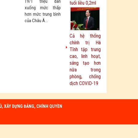
19/1 triệu dân
tuổi liều 0,2ml
xuống mức thấp
hơn mức trung bình
của Châu Á...
Cả hệ thống
chính trị Hà
Tĩnh tập trung
cao, linh hoạt,
sáng tạo hơn
nữa trong
phòng, chống
dịch COVID-19
Ủ, XÂY DỰNG ĐẢNG, CHÍNH QUYỀN