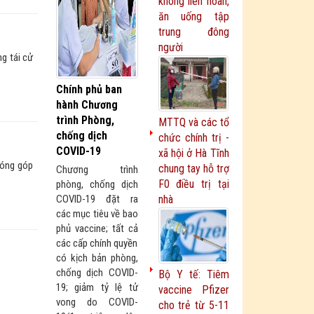
không liên hoan,
ăn uống tập
trung đông
người
g tái cử
Chính phủ ban
hành Chương
trình Phòng,
MTTQ và các tổ
chống dịch
chức chính trị -
COVID-19
xã hội ở Hà Tĩnh
đóng góp
chung tay hỗ trợ
Chương trình
F0 điều trị tại
phòng, chống dịch
COVID-19 đặt ra
nhà
các mục tiêu về bao
phủ vaccine; tất cả
các cấp chính quyền
có kịch bản phòng,
chống dịch COVID-
Bộ Y tế: Tiêm
19; giảm tỷ lệ tử
vaccine Pfizer
vong do COVID-
cho trẻ từ 5-11