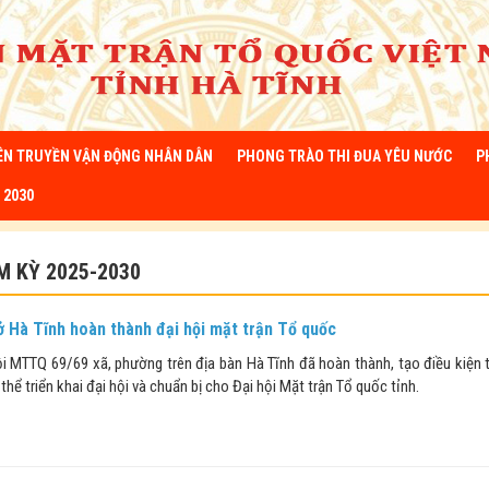
ÊN TRUYỀN VẬN ĐỘNG NHÂN DÂN
PHONG TRÀO THI ĐUA YÊU NƯỚC
P
 2030
M KỲ 2025-2030
ở Hà Tĩnh hoàn thành đại hội mặt trận Tổ quốc
ội MTTQ 69/69 xã, phường trên địa bàn Hà Tĩnh đã hoàn thành, tạo điều kiện t
hể triển khai đại hội và chuẩn bị cho Đại hội Mặt trận Tổ quốc tỉnh.