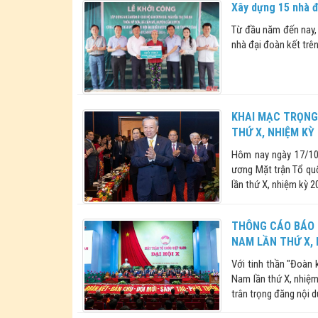
Xây dựng 15 nhà đ
Từ đầu năm đến nay,
nhà đại đoàn kết trên
KHAI MẠC TRỌNG 
THỨ X, NHIỆM KỲ
Hôm nay ngày 17/10,
ương Mặt trận Tổ quố
lần thứ X, nhiệm kỳ 2
THÔNG CÁO BÁO C
NAM LẦN THỨ X, 
Với tinh thần "Đoàn 
Nam lần thứ X, nhiệm
trân trọng đăng nội d