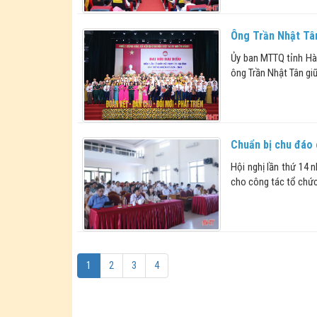
Ông Trần Nhật Tân
Ủy ban MTTQ tỉnh Hà
ông Trần Nhật Tân gi
Chuẩn bị chu đáo 
Hội nghị lần thứ 14 
cho công tác tổ chức
1
2
3
4