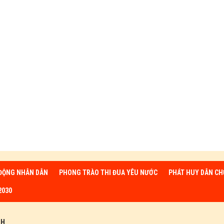
ĐỘNG NHÂN DÂN
PHONG TRÀO THI ĐUA YÊU NƯỚC
PHÁT HUY DÂN CH
2030
NH