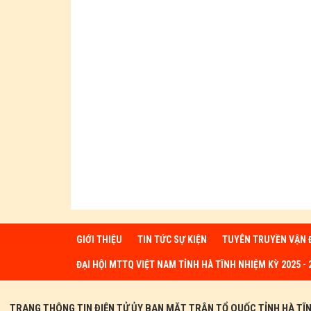
GIỚI THIỆU
TIN TỨC SỰ KIỆN
TUYÊN TRUYỀN VẬN 
ĐẠI HỘI MTTQ VIỆT NAM TỈNH HÀ TĨNH NHIỆM KỲ 2025 - 
TRANG THÔNG TIN ĐIỆN TỬ ỦY BAN MẶT TRẬN TỔ QUỐC TỈNH HÀ TĨ