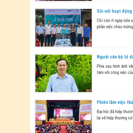
Sôi nổi hoạt động 
Chỉ còn ít ngày nữa s
phần việc chào mừng 
Người cán bộ tổ dâ
Phía sau hình ảnh v
tâm với công việc củ
Phiên làm việc th
Đại hội đã hiệp thươ
lại sẽ hiệp thương cử