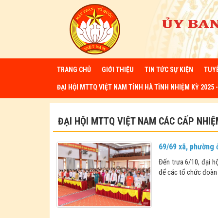
TRANG CHỦ
GIỚI THIỆU
TIN TỨC SỰ KIỆN
TUY
ĐẠI HỘI MTTQ VIỆT NAM TỈNH HÀ TĨNH NHIỆM KỲ 2025 -
ĐẠI HỘI MTTQ VIỆT NAM CÁC CẤP NHIỆ
69/69 xã, phường 
Đến trưa 6/10, đại h
để các tổ chức đoàn t