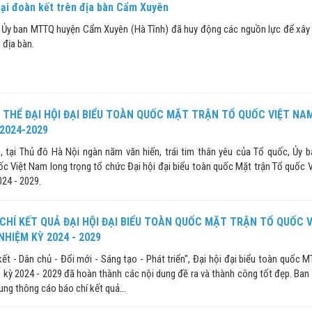
ại đoàn kết trên địa bàn Cẩm Xuyên
 Ủy ban MTTQ huyện Cẩm Xuyên (Hà Tĩnh) đã huy động các nguồn lực để xây
 địa bàn.
THỂ ĐẠI HỘI ĐẠI BIỂU TOÀN QUỐC MẶT TRẬN TỔ QUỐC VIỆT NA
 2024-2029
 tại Thủ đô Hà Nội ngàn năm văn hiến, trái tim thân yêu của Tổ quốc, Ủy b
c Việt Nam long trọng tổ chức Đại hội đại biểu toàn quốc Mặt trận Tổ quốc 
024 - 2029.
HÍ KẾT QUẢ ĐẠI HỘI ĐẠI BIỂU TOÀN QUỐC MẶT TRẬN TỔ QUỐC V
NHIỆM KỲ 2024 - 2029
kết - Dân chủ - Đổi mới - Sáng tạo - Phát triển", Đại hội đại biểu toàn quốc 
 kỳ 2024 - 2029 đã hoàn thành các nội dung đề ra và thành công tốt đẹp. Ban 
ung thông cáo báo chí kết quả...