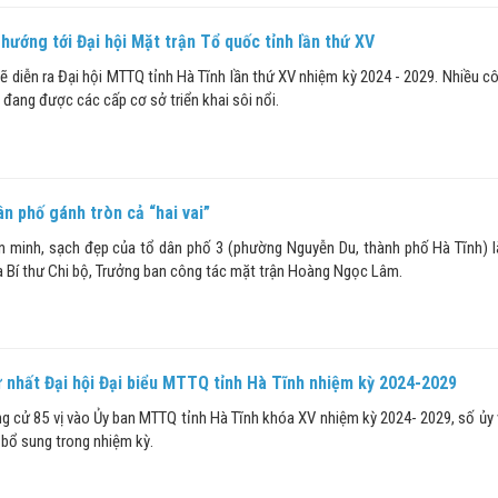
hướng tới Đại hội Mặt trận Tổ quốc tỉnh lần thứ XV
ẽ diễn ra Đại hội MTTQ tỉnh Hà Tĩnh lần thứ XV nhiệm kỳ 2024 - 2029. Nhiều cô
đang được các cấp cơ sở triển khai sôi nổi.
n phố gánh tròn cả “hai vai”
ăn minh, sạch đẹp của tổ dân phố 3 (phường Nguyễn Du, thành phố Hà Tĩnh) l
a Bí thư Chi bộ, Trưởng ban công tác mặt trận Hoàng Ngọc Lâm.
ứ nhất Đại hội Đại biểu MTTQ tỉnh Hà Tĩnh nhiệm kỳ 2024-2029
ng cử 85 vị vào Ủy ban MTTQ tỉnh Hà Tĩnh khóa XV nhiệm kỳ 2024- 2029, số ủy 
 bổ sung trong nhiệm kỳ.