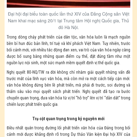
Đại hội đại biểu toàn quốc lần thứ XIV của Đảng Cộng sản Việt
Nam khai mạc sáng 20/1 tại Trung tâm Hội nghị Quốc gia, Thủ
đô Hà Nội.
Trong dòng chảy phát triển của dân tộc, văn hóa luôn là mạch nguồn
bền bỉ hun đúc bản lĩnh, trí tuệ và khí phách Việt Nam. Tuy nhiên, trước
bối cảnh mới, với nhiều tác động đan xen, vai trò của văn hóa ngày càng
được bổ sung bằng những quan điểm cụ thể, đặt đúng tầm như một
nguồn lực nội sinh, một sức mạnh mềm quyết định vị thế quốc gia.
Nghị quyết 80-NQ/TW ra đời không chỉ nhằm giải quyết những vấn đề
trước mắt của lĩnh vực văn hóa, mà còn mở ra một cách tiếp cận mới:
văn hóa không đứng bên lề phát triển, mà phải đi trước, soi đường và
thấm sâu vào mọi quyết sách phát triển. Nghị quyết đã tạo ra bước
chuyển quan trọng, đưa văn hóa từ vị trí “hỗ trợ” lên vị trí “dẫn dắt” trong
chiến lược phát triển quốc gia.
Trụ cột quan trọng trong kỷ nguyên mới
Điều nhất quán trong đường lối phát triển văn hóa của Đảng trong bối
cảnh mới được khẳng định rõ trong Dự thảo Văn kiện Đại hội XIV của