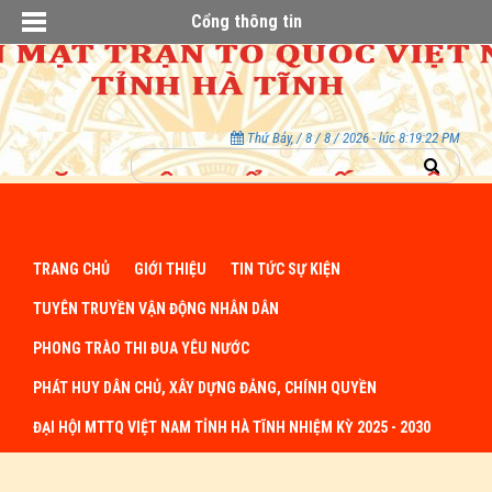
Cổng thông tin
Thứ Bảy, / 8 / 8 / 2026 - lúc 8:19:23 PM
TRANG CHỦ
GIỚI THIỆU
TIN TỨC SỰ KIỆN
TUYÊN TRUYỀN VẬN ĐỘNG NHÂN DÂN
PHONG TRÀO THI ĐUA YÊU NƯỚC
PHÁT HUY DÂN CHỦ, XÂY DỰNG ĐẢNG, CHÍNH QUYỀN
ĐẠI HỘI MTTQ VIỆT NAM TỈNH HÀ TĨNH NHIỆM KỲ 2025 - 2030