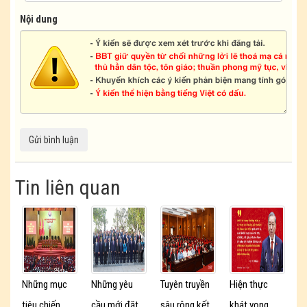
Nội dung
Tin liên quan
Những mục
Những yêu
Tuyên truyền
Hiện thực
tiêu chiến
cầu mới đặt
sâu rộng kết
khát vọng