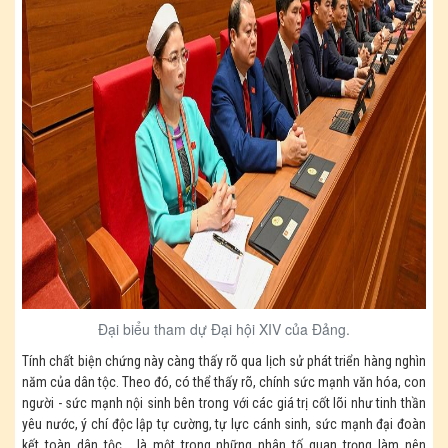
Đại biểu tham dự Đại hội XIV của Đảng.
Tính chất biện chứng này càng thấy rõ qua lịch sử phát triển hàng nghìn
năm của dân tộc. Theo đó, có thể thấy rõ, chính sức mạnh văn hóa, con
người - sức mạnh nội sinh bên trong với các giá trị cốt lõi như tinh thần
yêu nước, ý chí độc lập tự cường, tự lực cánh sinh, sức mạnh đại đoàn
kết toàn dân tộc... là một trong những nhân tố quan trọng làm nên