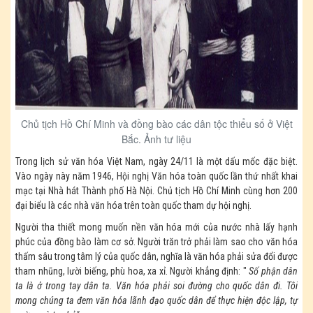
Chủ tịch Hồ Chí Minh và đồng bào các dân tộc thiểu số ở Việt
Bắc. Ảnh tư liệu
Trong lịch sử văn hóa Việt Nam, ngày 24/11 là một dấu mốc đặc biệt.
Vào ngày này năm 1946, Hội nghị Văn hóa toàn quốc lần thứ nhất khai
mạc tại Nhà hát Thành phố Hà Nội. Chủ tịch Hồ Chí Minh cùng hơn 200
đại biểu là các nhà văn hóa trên toàn quốc tham dự hội nghị.
Người tha thiết mong muốn nền văn hóa mới của nước nhà lấy hạnh
phúc của đồng bào làm cơ sở. Người trăn trở phải làm sao cho văn hóa
thấm sâu trong tâm lý của quốc dân, nghĩa là văn hóa phải sửa đổi được
tham nhũng, lười biếng, phù hoa, xa xỉ. Người khẳng định: "
Số phận dân
ta là ở trong tay dân ta. Văn hóa phải soi đường cho quốc dân đi.
Tôi
mong chúng ta đem văn hóa lãnh đạo quốc dân để thực hiện độc lập, tự