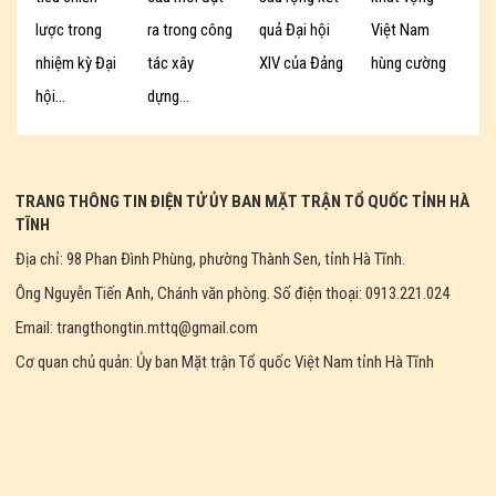
lược trong
ra trong công
quả Đại hội
Việt Nam
nhiệm kỳ Đại
tác xây
XIV của Đảng
hùng cường
hội...
dựng...
TRANG THÔNG TIN ĐIỆN TỬ ỦY BAN MẶT TRẬN TỔ QUỐC TỈNH HÀ
TĨNH
Địa chỉ: 98 Phan Đình Phùng, phường Thành Sen, tỉnh Hà Tĩnh.
Ông Nguyễn Tiến Anh, Chánh văn phòng. Số điện thoại: 0913.221.024
Email: trangthongtin.mttq@gmail.com
Cơ quan chủ quản: Ủy ban Mặt trận Tổ quốc Việt Nam tỉnh Hà Tĩnh