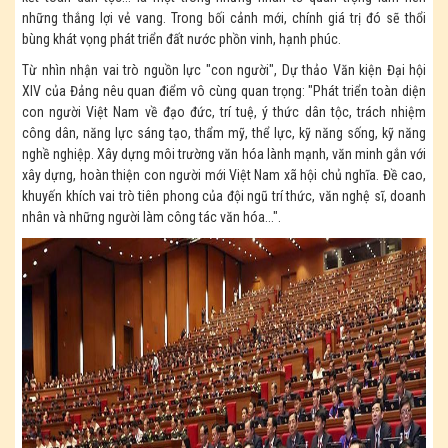
những thắng lợi vẻ vang. Trong bối cảnh mới, chính giá trị đó sẽ thổi
bùng khát vọng phát triển đất nước phồn vinh, hạnh phúc.
Từ nhìn nhận vai trò nguồn lực "con người", Dự thảo Văn kiện Đại hội
XIV của Đảng nêu quan điểm vô cùng quan trọng: "Phát triển toàn diện
con người Việt Nam về đạo đức, trí tuệ, ý thức dân tộc, trách nhiệm
công dân, năng lực sáng tạo, thẩm mỹ, thể lực, kỹ năng sống, kỹ năng
nghề nghiệp. Xây dựng môi trường văn hóa lành mạnh, văn minh gắn với
xây dựng, hoàn thiện con người mới Việt Nam xã hội chủ nghĩa. Đề cao,
khuyến khích vai trò tiên phong của đội ngũ trí thức, văn nghệ sĩ, doanh
nhân và những người làm công tác văn hóa...".