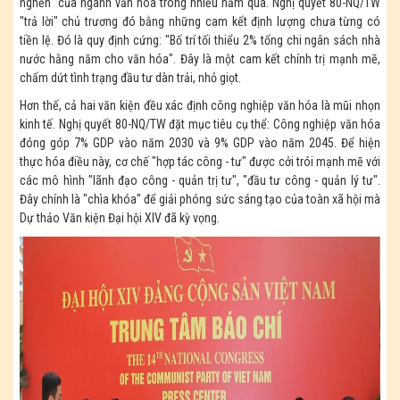
nghẽn" của ngành văn hóa trong nhiều năm qua. Nghị quyết 80-NQ/TW
"trả lời" chủ trương đó bằng những cam kết định lượng chưa từng có
tiền lệ. Đó là quy định cứng: "Bố trí tối thiểu 2% tổng chi ngân sách nhà
nước hằng năm cho văn hóa". Đây là một cam kết chính trị mạnh mẽ,
chấm dứt tình trạng đầu tư dàn trải, nhỏ giọt.
Hơn thế, cả hai văn kiện đều xác định công nghiệp văn hóa là mũi nhọn
kinh tế. Nghị quyết 80-NQ/TW đặt mục tiêu cụ thể: Công nghiệp văn hóa
đóng góp 7% GDP vào năm 2030 và 9% GDP vào năm 2045. Để hiện
thực hóa điều này, cơ chế "hợp tác công - tư" được cởi trói mạnh mẽ với
các mô hình "lãnh đạo công - quản trị tư", "đầu tư công - quản lý tư".
Đây chính là "chìa khóa" để giải phóng sức sáng tạo của toàn xã hội mà
Dự thảo Văn kiện Đại hội XIV đã kỳ vọng.