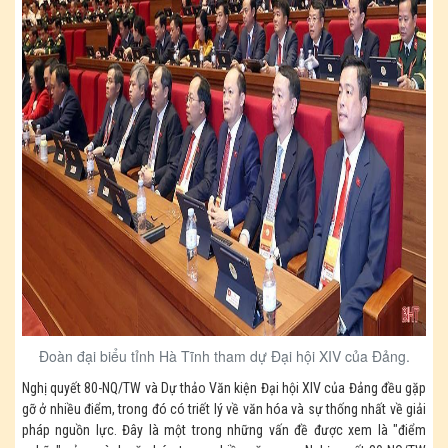
Đoàn đại biểu tỉnh Hà Tĩnh tham dự Đại hội XIV của Đảng.
Nghị quyết 80-NQ/TW và Dự thảo Văn kiện Đại hội XIV của Đảng đều gặp
gỡ ở nhiều điểm, trong đó có triết lý về văn hóa và sự thống nhất về giải
pháp nguồn lực. Đây là một trong những vấn đề được xem là "điểm