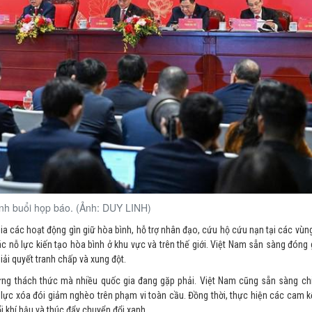
nh buổi họp báo. (Ảnh: DUY LINH)
ia các hoạt động gìn giữ hòa bình, hỗ trợ nhân đạo, cứu hộ cứu nạn tại các vùng 
nỗ lực kiến tạo hòa bình ở khu vực và trên thế giới. Việt Nam sẵn sàng đóng
iải quyết tranh chấp và xung đột.
những thách thức mà nhiều quốc gia đang gặp phải. Việt Nam cũng sẵn sàng ch
ỗ lực xóa đói giảm nghèo trên phạm vi toàn cầu. Đồng thời, thực hiện các cam k
i khí hậu và thúc đẩy chuyển đổi xanh.