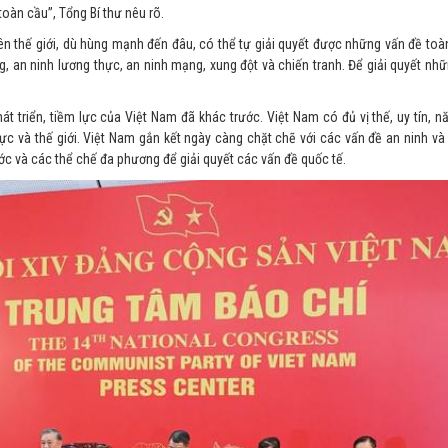
toàn cầu”, Tổng Bí thư nêu rõ.
ên thế giới, dù hùng mạnh đến đâu, có thể tự giải quyết được những vấn đề to
hống, an ninh lương thực, an ninh mạng, xung đột và chiến tranh. Để giải quyết nh
t triển, tiềm lực của Việt Nam đã khác trước. Việt Nam có đủ vị thế, uy tín, n
c và thế giới. Việt Nam gắn kết ngày càng chặt chẽ với các vấn đề an ninh và 
ước và các thể chế đa phương để giải quyết các vấn đề quốc tế.