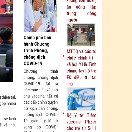
không liên hoan,
ăn uống tập
trung đông
người
Chính phủ ban
hành Chương
trình Phòng,
MTTQ và các tổ
chống dịch
chức chính trị -
COVID-19
xã hội ở Hà Tĩnh
chung tay hỗ trợ
Chương trình
F0 điều trị tại
phòng, chống dịch
COVID-19 đặt ra
nhà
các mục tiêu về bao
phủ vaccine; tất cả
thiên tai,
các cấp chính quyền
 góp nhiều
có kịch bản phòng,
chống dịch COVID-
Bộ Y tế: Tiêm
ia sẻ kinh
19; giảm tỷ lệ tử
vaccine Pfizer
ết về phát
vong do COVID-
cho trẻ từ 5-11