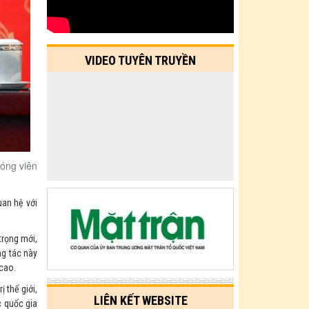
VIDEO TUYÊN TRUYỀN
óng viên
uan hệ với
trọng mới,
ng tác này
 cao.
 thế giới,
LIÊN KẾT WEBSITE
c quốc gia