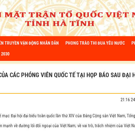
ÊN TRUYỀN VẬN ĐỘNG NHÂN DÂN
PHONG TRÀO THI ĐUA YÊU NƯỚC
P
 2030
CỦA CÁC PHÓNG VIÊN QUỐC TẾ TẠI HỌP BÁO SAU ĐẠI 
21:16 2
bế mạc Đại hội đại biểu toàn quốc lần thứ XIV của Đảng Cộng sản Việt Nam, Tổng
 mạnh về đường lối đối ngoại của Việt Nam; về vai trò, trách nhiệm của Việt N