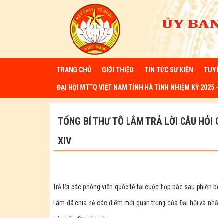
TRANG CHỦ
GIỚI THIỆU
TIN TỨC SỰ KIỆN
TUY
ĐẠI HỘI MTTQ VIỆT NAM TỈNH HÀ TĨNH NHIỆM KỲ 2025 -
TỔNG BÍ THƯ TÔ LÂM TRẢ LỜI CÂU HỎI 
XIV
Trả lời các phóng viên quốc tế tại cuộc họp báo sau phiên 
Lâm đã chia sẻ các điểm mới quan trọng của Đại hội và nhấn