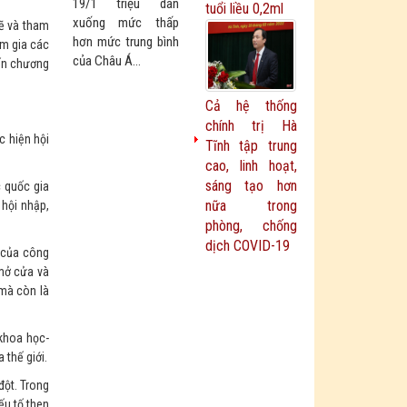
19/1 triệu dân
tuổi liều 0,2ml
xuống mức thấp
mẽ và tham
hơn mức trung bình
am gia các
của Châu Á...
iến chương
Cả hệ thống
chính trị Hà
c hiện hội
Tĩnh tập trung
cao, linh hoạt,
sáng tạo hơn
c quốc gia
nữa trong
 hội nhập,
phòng, chống
dịch COVID-19
ế của công
 mở cửa và
 mà còn là
 khoa học-
 thế giới.
đột. Trong
ếu tố then