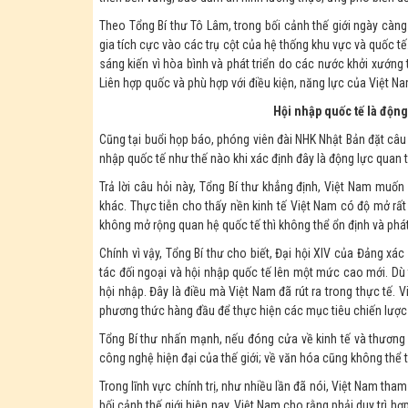
Theo Tổng Bí thư Tô Lâm, trong bối cảnh thế giới ngày càn
gia tích cực vào các trụ cột của hệ thống khu vực và quốc t
sáng kiến vì hòa bình và phát triển do các nước khởi xướng t
Liên hợp quốc và phù hợp với điều kiện, năng lực của Việt Na
Hội nhập quốc tế là động
Cũng tại buổi họp báo, phóng viên đài NHK Nhật Bản đặt câu
nhập quốc tế như thế nào khi xác định đây là động lực quan t
Trả lời câu hỏi này, Tổng Bí thư khẳng định, Việt Nam muốn
khác. Thực tiễn cho thấy nền kinh tế Việt Nam có độ mở rất
không mở rộng quan hệ quốc tế thì không thể ổn định và phát 
Chính vì vậy, Tổng Bí thư cho biết, Đại hội XIV của Đảng xác
tác đối ngoại và hội nhập quốc tế lên một mức cao mới. Dù
hội nhập. Đây là điều mà Việt Nam đã rút ra trong thực tế. 
phương thức hàng đầu để thực hiện các mục tiêu chiến lược
Tổng Bí thư nhấn mạnh, nếu đóng cửa về kinh tế và thương 
công nghệ hiện đại của thế giới; về văn hóa cũng không thể t
Trong lĩnh vực chính trị, như nhiều lần đã nói, Việt Nam tham
bối cảnh thế giới hiện nay, Việt Nam cho rằng phải duy trì h