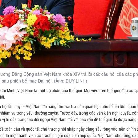
ương Đảng Cộng sản Việt Nam khóa XIV trả lời các câu hỏi của các ph
ế sau phiên bế mạc Đại hội. (Ảnh: DUY LINH)
 Chí Minh: Việt Nam là một bộ phận của thế giới. Mọi việc trên thế giới đều có q
ới.
hội lần này là Việt Nam đã nâng tầm vai trò của quan hệ quốc tế lên tầm quan 
nhiệm vụ trọng yếu, thường xuyên. Trước đây, trong các văn kiện nghị quyết, cô
 vị trí của công tác đối ngoại Việt Nam đối với các vấn đề thế giới đã được nâng
ề toàn cầu và quốc tế; chủ trương hội nhập ngày càng sâu rộng vào nền chính trị
cách là một thành viên có trách nhiệm của Liên hợp quốc, Việt Nam cho rằng, cá