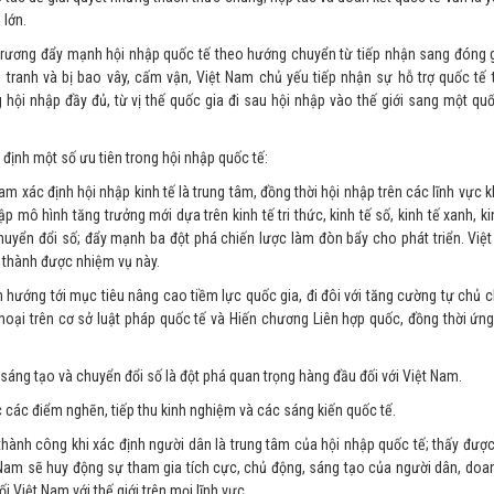
 lớn.
ủ trương đẩy mạnh hội nhập quốc tế theo hướng chuyển từ tiếp nhận sang đóng
n tranh và bị bao vây, cấm vận, Việt Nam chủ yếu tiếp nhận sự hỗ trợ quốc tế 
ội nhập đầy đủ, từ vị thế quốc gia đi sau hội nhập vào thế giới sang một quố
 định một số ưu tiên trong hội nhập quốc tế:
am xác định hội nhập kinh tế là trung tâm, đồng thời hội nhập trên các lĩnh vực
ập mô hình tăng trưởng mới dựa trên kinh tế tri thức, kinh tế số, kinh tế xanh, ki
huyển đổi số; đẩy mạnh ba đột phá chiến lược làm đòn bẩy cho phát triển. Vi
n thành được nhiệm vụ này.
m hướng tới mục tiêu nâng cao tiềm lực quốc gia, đi đôi với tăng cường tự chủ c
 thoại trên cơ sở luật pháp quốc tế và Hiến chương Liên hợp quốc, đồng thời ứn
sáng tạo và chuyển đổi số là đột phá quan trọng hàng đầu đối với Việt Nam.
c các điểm nghẽn, tiếp thu kinh nghiệm và các sáng kiến quốc tế.
hành công khi xác định người dân là trung tâm của hội nhập quốc tế; thấy được 
Nam sẽ huy động sự tham gia tích cực, chủ động, sáng tạo của người dân, doa
 Việt Nam với thế giới trên mọi lĩnh vực.