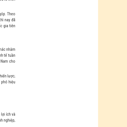
 góp. Theo
thì nay đã
c gia tiên
 khác nhằm
nh tế tuần
ệt Nam cho
hiến lược;
g phó hiệu
lợi ích và
nh nghiệp,