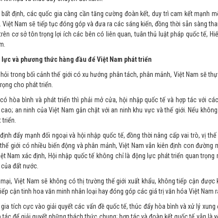
g bất định, các quốc gia càng cần tăng cường đoàn kết, duy trì cam kết mạnh 
ế. Việt Nam sẽ tiếp tục đóng góp và đưa ra các sáng kiến, đồng thời sẵn sàng th
rên cơ sở tôn trọng lợi ích các bên có liên quan, tuân thủ luật pháp quốc tế, H
m.
 lực và phương thức hàng đầu để Việt Nam phát triển
 hỏi trong bối cảnh thế giới có xu hướng phân tách, phân mảnh, Việt Nam sẽ thự
rọng cho phát triển.
 có hòa bình và phát triển thì phải mở cửa, hội nhập quốc tế và hợp tác với cá
 cao; an ninh của Việt Nam gắn chặt với an ninh khu vực và thế giới. Nếu không
triển.
 định đẩy mạnh đối ngoại và hội nhập quốc tế, đồng thời nâng cấp vai trò, vị th
 thế giới có nhiều biến động và phân mảnh, Việt Nam vẫn kiên định con đường
Việt Nam xác định, Hội nhập quốc tế không chỉ là động lực phát triển quan trọng
 của đất nước.
mại, Việt Nam sẽ không có thị trường thế giới xuất khẩu, không tiếp cận được
iếp cận tinh hoa văn minh nhân loại hay đóng góp các giá trị văn hóa Việt Nam ra
 gia tích cực vào giải quyết các vấn đề quốc tế, thúc đẩy hòa bình và xử lý xung 
ợp tác để giải quyết những thách thức chung; hợp tác và đoàn kết quốc tế vẫn là y