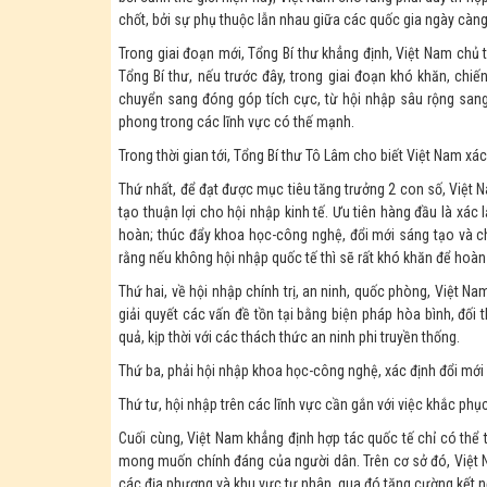
chốt, bởi sự phụ thuộc lẫn nhau giữa các quốc gia ngày càng
Trong giai đoạn mới, Tổng Bí thư khẳng định, Việt Nam ch
Tổng Bí thư, nếu trước đây, trong giai đoạn khó khăn, chiế
chuyển sang đóng góp tích cực, từ hội nhập sâu rộng sang h
phong trong các lĩnh vực có thế mạnh.
Trong thời gian tới, Tổng Bí thư Tô Lâm cho biết Việt Nam xác
Thứ nhất, để đạt được mục tiêu tăng trưởng 2 con số, Việt N
tạo thuận lợi cho hội nhập kinh tế. Ưu tiên hàng đầu là xác l
hoàn; thúc đẩy khoa học-công nghệ, đổi mới sáng tạo và c
rằng nếu không hội nhập quốc tế thì sẽ rất khó khăn để hoà
Thứ hai, về hội nhập chính trị, an ninh, quốc phòng, Việt Na
giải quyết các vấn đề tồn tại bằng biện pháp hòa bình, đối
quả, kịp thời với các thách thức an ninh phi truyền thống.
Thứ ba, phải hội nhập khoa học-công nghệ, xác định đổi mới 
Thứ tư, hội nhập trên các lĩnh vực cần gắn với việc khắc phụ
Cuối cùng, Việt Nam khẳng định hợp tác quốc tế chỉ có thể t
mong muốn chính đáng của người dân. Trên cơ sở đó, Việt 
các địa phương và khu vực tư nhân, qua đó tăng cường kết nối