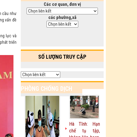
Các cơ quan, đơn vị
àn cầu như
các phường,xã
ững vấn đề
ăng lực và
phát triển
SỐ LƯỢNG TRUY CẬP
PHÒNG CHỐNG DỊCH
Xem thêm
COVID-19
Hà Tĩnh: Hạn
chế tụ tập,