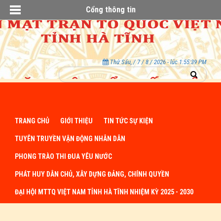
Cổng thông tin
Thứ Sáu, / 7 / 8 / 2026 - lúc 1:55:39 PM
TRANG CHỦ
GIỚI THIỆU
TIN TỨC SỰ KIỆN
TUYÊN TRUYỀN VẬN ĐỘNG NHÂN DÂN
PHONG TRÀO THI ĐUA YÊU NƯỚC
PHÁT HUY DÂN CHỦ, XÂY DỰNG ĐẢNG, CHÍNH QUYỀN
ĐẠI HỘI MTTQ VIỆT NAM TỈNH HÀ TĨNH NHIỆM KỲ 2025 - 2030