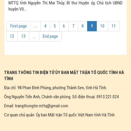
MTTQ tỉnh Nguyễn Thị Mai Thủy; Bí thư Huyện ủy, Chủ tịch UBND
huyện Võ...
First page
...
4
5
6
7
8
9
10
11
12
13
...
End page
TRANG THÔNG TIN ĐIỆN TỬ ỦY BAN MẶT TRẬN TỔ QUỐC TỈNH HÀ
TĨNH
Địa chỉ: 98 Phan Đình Phùng, phường Thành Sen, tỉnh Hà Tĩnh.
Ông Nguyễn Tiến Anh, Chánh văn phòng. Số điện thoại: 0913.221.024
Email: trangthongtin.mttq@gmail.com
Cơ quan chủ quản: Ủy ban Mặt trận Tổ quốc Việt Nam tỉnh Hà Tĩnh