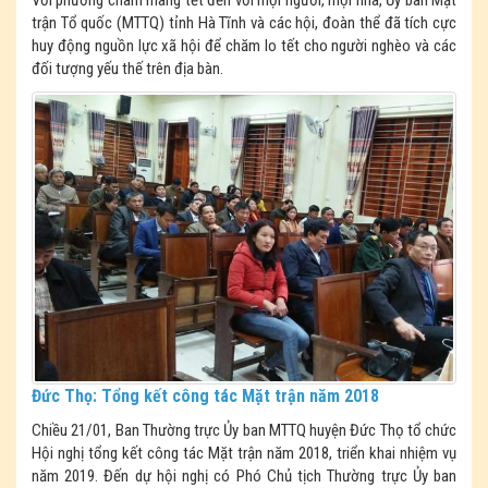
Với phương châm mang tết đến với mọi người, mọi nhà, Ủy ban Mặt
trận Tổ quốc (MTTQ) tỉnh Hà Tĩnh và các hội, đoàn thể đã tích cực
huy động nguồn lực xã hội để chăm lo tết cho người nghèo và các
đối tượng yếu thế trên địa bàn.
Đức Thọ: Tổng kết công tác Mặt trận năm 2018
Chiều 21/01, Ban Thường trực Ủy ban MTTQ huyện Đức Thọ tổ chức
Hội nghị tổng kết công tác Mặt trận năm 2018, triển khai nhiệm vụ
năm 2019. Đến dự hội nghị có Phó Chủ tịch Thường trực Ủy ban