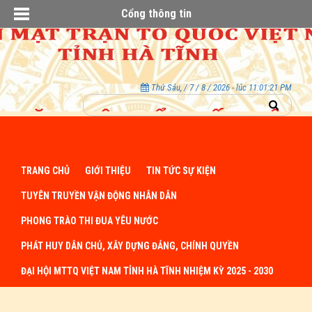
Cổng thông tin
Thứ Sáu, / 7 / 8 / 2026 - lúc 11:01:22 PM
TRANG CHỦ
GIỚI THIỆU
TIN TỨC SỰ KIỆN
TUYÊN TRUYỀN VẬN ĐỘNG NHÂN DÂN
PHONG TRÀO THI ĐUA YÊU NƯỚC
PHÁT HUY DÂN CHỦ, XÂY DỰNG ĐẢNG, CHÍNH QUYỀN
ĐẠI HỘI MTTQ VIỆT NAM TỈNH HÀ TĨNH NHIỆM KỲ 2025 - 2030