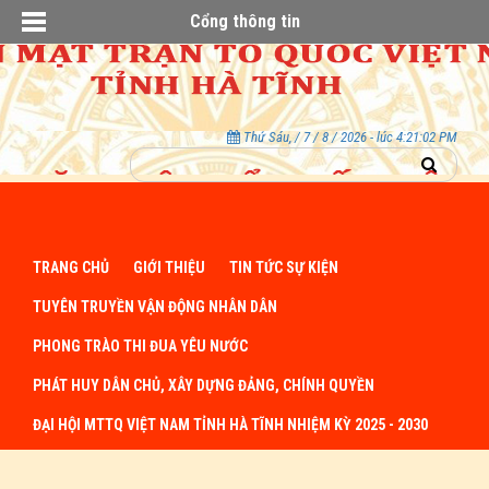
Cổng thông tin
Thứ Sáu, / 7 / 8 / 2026 - lúc 4:21:02 PM
TRANG CHỦ
GIỚI THIỆU
TIN TỨC SỰ KIỆN
TUYÊN TRUYỀN VẬN ĐỘNG NHÂN DÂN
PHONG TRÀO THI ĐUA YÊU NƯỚC
PHÁT HUY DÂN CHỦ, XÂY DỰNG ĐẢNG, CHÍNH QUYỀN
ĐẠI HỘI MTTQ VIỆT NAM TỈNH HÀ TĨNH NHIỆM KỲ 2025 - 2030